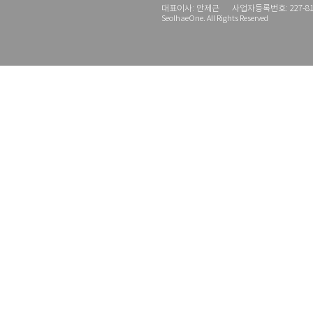
대표이사: 안제근
사업자등록번호: 227-81-
SeolhaeOne. All Rights Reserved